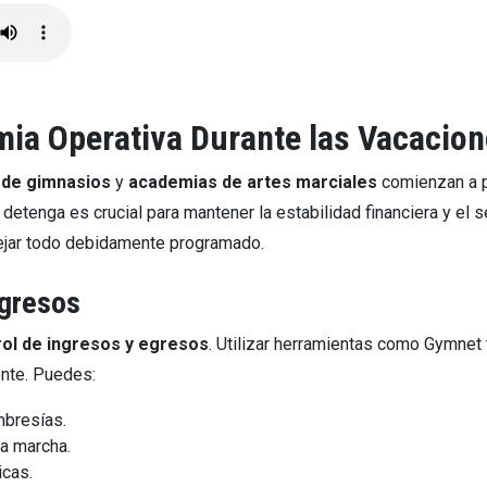
ia Operativa Durante las Vacacio
 de gimnasios
y
academias de artes marciales
comienzan a p
etenga es crucial para mantener la estabilidad financiera y el ser
ejar todo debidamente programado.
Egresos
rol de ingresos y egresos
. Utilizar herramientas como Gymnet 
ente. Puedes:
mbresías.
la marcha.
icas.