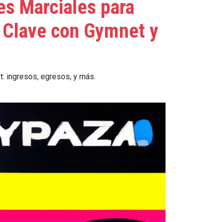
s Marciales para
s Clave con Gymnet y
: ingresos, egresos, y más.