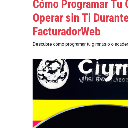
Cómo Programar Tu G
Operar sin Ti Durant
FacturadorWeb
Descubre cómo programar tu gimnasio o academi